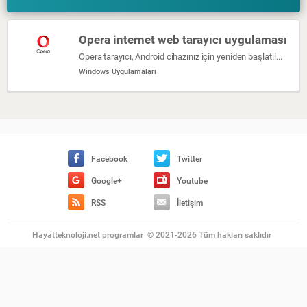
Opera internet web tarayıcı uygulaması
Opera tarayıcı, Android cihazınız için yeniden başlatılmış bir haber beslemesi, dahili bir reklam engelleyici ve ücretsiz VPN içeren hızlı ve güvenli bir web tarayıcısıdır.
Windows Uygulamaları
Facebook
Twitter
Google+
Youtube
RSS
İletişim
Hayatteknoloji.net programlar
©
2021-2026 Tüm hakları saklıdır