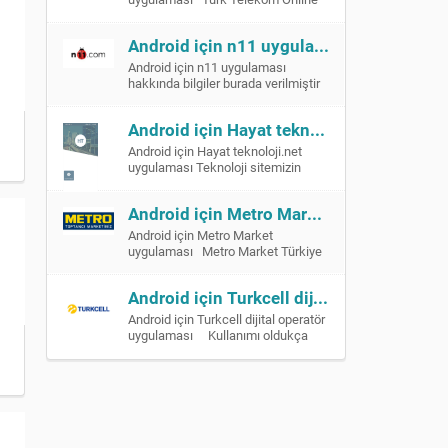
yurtları, […]
İşlemler uygulaması ile Mobil, Evde
İnternet ve Ev Telefonu
Android için n11 uygulaması
aboneliklerinize ait […]
Android için n11 uygulaması
hakkında bilgiler burada verilmiştir
Android için Hayat teknoloji.net uygulaması
Android için Hayat teknoloji.net
ı
uygulaması Teknoloji sitemizin
mobil uygulaması , teknoloji
dünyasındaki yeni gelişmeler yeni
Android için Metro Market uygulaması
çıkan ürünlerin haberlerini sizlerle
buluşturuyoruz.. teknoloji […]
Android için Metro Market
uygulaması Metro Market Türkiye
uygulamasında üyelik oluşturarak
size en uygun kampanyaları
Android için Turkcell dijital operatör uygulaması
görebilir ve güncel kataloglarımızı
inceleyebilirsiniz. […]
Android için Turkcell dijital operatör
uygulaması Kullanımı oldukça
kolay ve güvenli olan, ücretsiz
Dijital Operatör Uygulaması’ndan;
teknolojik ürün alışverişi, […]