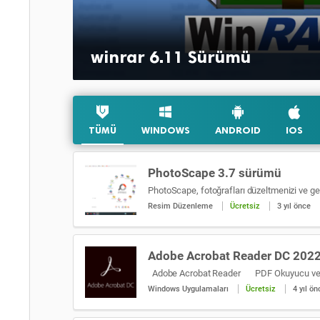
0117
winrar 6.11 Sürümü
TÜMÜ
WINDOWS
ANDROID
IOS
PhotoScape 3.7 sürümü
Resim Düzenleme
Ücretsiz
3 yıl önce
Adobe Acrobat Reader DC 202
Windows Uygulamaları
Ücretsiz
4 yıl ön