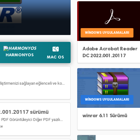
Android için Hay
WINDOWS UYGULAMALARI
Adobe Acrobat Reader
HARMONYOS
DC 2022.001.20117
MAC OS
sürümü
PhotoScape, fotoğrafları düzeltmenizi ve geliştirmenizi sağlayan eğlenceli ve kolay bir fotoğraf düzenleme yazılımıdır.
WINDOWS UYGULAMALARI
2.001.20117 sürümü
winrar 6.11 Sürümü
Adobe Acrobat Reader PDF Okuyucu ve PDF Görüntüleyici Diğer PDF yazılımlarından çok daha güçlü olan Adobe Acrobat […]
ce