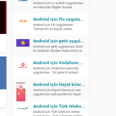
Android için Lc waikiki uygulaması
ve hakkında bilgiler burada
verilmiştir
Android için Flo uygulaması
at teknoloji.net uygulaması
Androi
Android için Flo uygulaması
Türkiye’nin en büyük online
ayakkabı alışveriş sitesi FLO şimdi
Google Play mobil uygulamasında!
Android için getir uygulaması
Kapıda nakit ödeme, mağazada […]
Android için getir uygulaması Getir
bi mutluluk! Binden fazla ürünü ve
sıcacık yemekleri dakikalar içinde
olduğunuz yere getiriyoruz!
Android için Vodafone yanımda uygulaması
Zamanın kıymetini biliyoruz, […]
Android için Vodafone yanımda
uygulaması Siz yeter ki isteyin.
Vodafone Yanımda’yı şimdi indirin;
zamandan kazanın, işlerinizi
Android için Hayat kılavuzum.net uygulaması
neredeyseniz orada kolayca
halledin. […]
Android için Hayat kılavuzum.net
uygulaması web portalımız hayat
kılavuzum.net in adroid
platformundaki mobil uygulmasıdır.
Android için Türk telekom online uygulaması
Hayat,Eğtiim ,sağlık ,canlı radyo
tv,İslamiyet
Android için Türk telekom online
,teknoloji,Hastaneler,Okullar,Camiler,öğrenci
uygulaması Türk Telekom Online