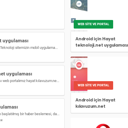
WEB SITE VE PORTAL
Android için Hayat
et uygulaması
teknoloji.net uygulamas
Android için Hayat teknoloji.net uygulaması Teknoloji sitemizin mobil uygulaması , teknoloji dünyasındaki yeni gelişmeler yeni çıkan ürünlerin haberlerini sizlerle buluşturuyoruz.. teknoloji […]
net uygulaması
Android için Hayat kılavuzum.net uygulaması web portalımız hayat kılavuzum.net in adroid platformundaki mobil uygulmasıdır. Hayat,Eğtiim ,sağlık ,canlı radyo tv,İslamiyet ,teknoloji,Hastaneler,Okullar,Camiler,öğrenci yurtları, […]
WEB SITE VE PORTAL
Android için Hayat
kılavuzum.net
gulaması
uygulaması
Opera tarayıcı, Android cihazınız için yeniden başlatılmış bir haber beslemesi, dahili bir reklam engelleyici ve ücretsiz VPN içeren hızlı ve güvenli bir web tarayıcısıdır.
ce