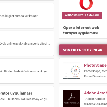
WINDOWS UYGULAMALARI
da bilgiler burada verilmiştir
Opera internet web
tarayıcı uygulaması
Android için Flo uygulaması Türkiye’nin en büyük online ayakkabı alışveriş sitesi FLO şimdi Google Play mobil uygulamasında! Kapıda nakit ödeme, mağazada […]
SON EKLENEN OYUNLAR
PhotoScape
Android için getir uygulaması Getir bi mutluluk! Binden fazla ürünü ve sıcacık yemekleri dakikalar içinde olduğunuz yere getiriyoruz! Zamanın kıymetini biliyoruz, […]
Resim Düzenleme
Adobe Acro
peratör uygulaması
Android için Turkcell dijital operatör uygulaması Kullanımı oldukça kolay ve güvenli olan, ücretsiz Dijital Operatör Uygulaması’ndan; teknolojik ürün alışverişi, […]
Windows Uygulama