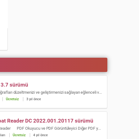
 3.7 sürümü
PhotoScape, fotoğrafları düzeltmenizi ve geliştirmenizi sağlayan eğlenceli ve kolay bir fotoğraf düzenleme yazılımıdır.
Ücretsiz
3 yıl önce
bat Reader DC 2022.001.20117 sürümü
Adobe Acrobat Reader PDF Okuyucu ve PDF Görüntüleyici Diğer PDF yazılımlarından çok daha güçlü olan Adobe Acrobat […]
ları
Ücretsiz
4 yıl önce