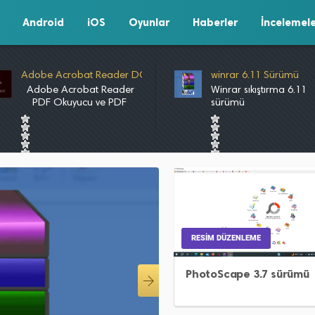
Android
iOS
Oyunlar
Haberler
İncelemel
Adobe Acrobat Reader DC 2022.001.20117 sürümü
winrar 6.11 Sürümü
Adobe Acrobat Reader
Winrar sıkıştırma 6.11
PDF Okuyucu ve PDF
sürümü
Görüntüleyici Diğer PDF
yazılımlarından çok daha
güçlü olan Adobe
Acrobat […]
(No Ratings Yet)
(No Ratings Yet)
RESIM DÜZENLEME
PhotoScape 3.7 sürümü