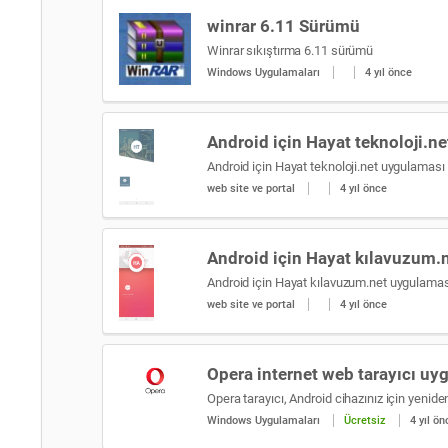
winrar 6.11 Sürümü
Winrar sıkıştırma 6.11 sürümü
Windows Uygulamaları
4 yıl önce
Android için Hayat teknoloji.n
web site ve portal
4 yıl önce
Android için Hayat kılavuzum.
web site ve portal
4 yıl önce
Opera internet web tarayıcı uy
Windows Uygulamaları
Ücretsiz
4 yıl ön