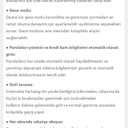
alanlarınız için özel olarak hazırlanmış haberleri takip edin.
● Gece modu:
Opera’nın gece modu karanlıkta ve gözünüzü yormadan en
rahat okuma deneyimi için ayarlanabilir aydınlatma seçenekleri
sunar. Gece moduna ana menüden kolaylıkla erişim
sağlanabilir.
● Parolaları yönetin ve kredi kartı bilgilerini otomatik olarak
girin:
Parolaların her sitede otomatik olarak kaydedilmesini ve
çevrimiçi alışverişte ödeme bilgilerinizin güvenli ve otomatik
olarak doldurulmasını tercih edin.
● Gizli tarama:
İnternette herhangi bir yerde kimliğiniz bilinmeden, cihazınızda
hiç bir iz bırakmadan gezinmek için özel sekmeleri
kullanın.Sekme galerisinde gizli ve normal gezinme arasında
kolaylıkla geçiş yapın.
●
Her ekranda rahatça okuyun: