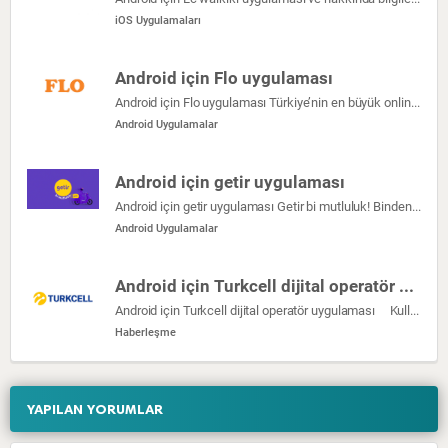
iOS Uygulamaları
Android için Flo uygulaması
Android için Flo uygulaması Türkiye’nin en büyük online ayakkabı alışveriş sitesi FLO şimdi Google Play mobil uygulamasında! Kapıda nakit ödeme, mağazada […]
Android Uygulamalar
Android için getir uygulaması
Android için getir uygulaması Getir bi mutluluk! Binden fazla ürünü ve sıcacık yemekleri dakikalar içinde olduğunuz yere getiriyoruz! Zamanın kıymetini biliyoruz, […]
Android Uygulamalar
Android için Turkcell dijital operatör uygulaması
Android için Turkcell dijital operatör uygulaması Kullanımı oldukça kolay ve güvenli olan, ücretsiz Dijital Operatör Uygulaması’ndan; teknolojik ürün alışverişi, […]
Haberleşme
YAPILAN YORUMLAR