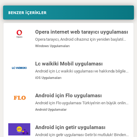
BENZER İÇERİKLER
Opera internet web tarayıcı uygulaması
Opera tarayıcı, Android cihazınız için yeniden başlatılmış bir haber beslemesi, dahili bir reklam engelleyici ve ücretsiz VPN içeren hızlı ve güvenli bir web tarayıcısıdır.
Windows Uygulamaları
Lc waikiki Mobil uygulaması
Android için Lc waikiki uygulaması ve hakkında bilgiler burada verilmiştir
iOS Uygulamaları
Android için Flo uygulaması
Android için Flo uygulaması Türkiye’nin en büyük online ayakkabı alışveriş sitesi FLO şimdi Google Play mobil uygulamasında! Kapıda nakit ödeme, mağazada […]
Android Uygulamalar
Android için getir uygulaması
Android için getir uygulaması Getir bi mutluluk! Binden fazla ürünü ve sıcacık yemekleri dakikalar içinde olduğunuz yere getiriyoruz! Zamanın kıymetini biliyoruz, […]