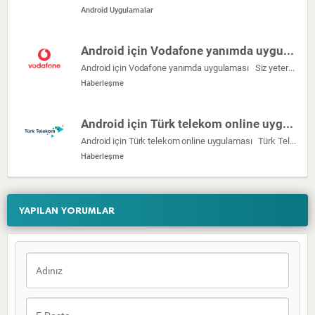
Android Uygulamalar
Android için Vodafone yanımda uygulaması
Android için Vodafone yanımda uygulaması Siz yeter ki isteyin. Vodafone Yanımda’yı şimdi indirin; zamandan kazanın, işlerinizi neredeyseniz orada kolayca halledin. […]
Haberleşme
Android için Türk telekom online uygulaması
Android için Türk telekom online uygulaması Türk Telekom Online İşlemler uygulaması ile Mobil, Evde İnternet ve Ev Telefonu aboneliklerinize ait […]
Haberleşme
YAPILAN YORUMLAR