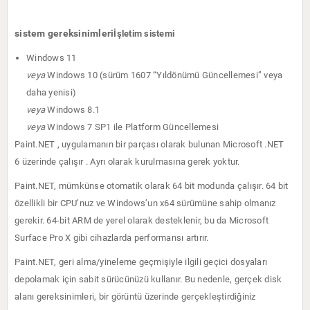
sistem gereksinimleri
İşletim sistemi
Windows 11
veya
Windows 10 (sürüm 1607 “Yıldönümü Güncellemesi” veya
daha yenisi)
veya
Windows 8.1
veya
Windows 7 SP1 ile
Platform Güncellemesi
Paint.NET , uygulamanın bir parçası olarak bulunan
Microsoft .NET
6
üzerinde çalışır . Ayrı olarak kurulmasına gerek yoktur.
Paint.NET, mümkünse otomatik olarak 64 bit modunda çalışır. 64 bit
özellikli bir CPU’nuz ve Windows’un x64 sürümüne sahip olmanız
gerekir. 64-bit ARM de yerel olarak desteklenir, bu da Microsoft
Surface Pro X gibi cihazlarda performansı artırır.
Paint.NET, geri alma/yineleme geçmişiyle ilgili geçici dosyaları
depolamak için sabit sürücünüzü kullanır. Bu nedenle, gerçek disk
alanı gereksinimleri, bir görüntü üzerinde gerçekleştirdiğiniz