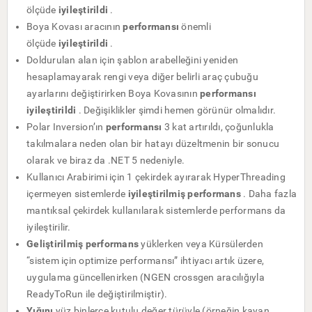
ölçüde
iyileştirildi
.
Boya Kovası aracının
performansı
önemli
ölçüde
iyileştirildi
.
Doldurulan alan için şablon arabelleğini yeniden
hesaplamayarak rengi veya diğer belirli araç çubuğu
ayarlarını değiştirirken Boya Kovasının
performansı
iyileştirildi
. Değişiklikler şimdi hemen görünür olmalıdır.
Polar Inversion’ın
performansı
3 kat artırıldı, çoğunlukla
takılmalara neden olan bir hatayı düzeltmenin bir sonucu
olarak ve biraz da .NET 5 nedeniyle.
Kullanıcı Arabirimi için 1 çekirdek ayırarak HyperThreading
içermeyen sistemlerde
iyileştirilmiş performans
. Daha fazla
mantıksal çekirdek kullanılarak sistemlerde performans da
iyileştirilir.
Geliştirilmiş performans
yüklerken veya Kürsülerden
“sistem için optimize performansı” ihtiyacı artık üzere,
uygulama güncellenirken (NGEN crossgen aracılığıyla
ReadyToRun ile değiştirilmiştir).
Yığını
yüz binlerce kutulu değer türüyle (örneğin kayan