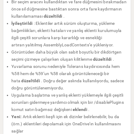
Bir seçim aracını kullandıktan ve fare düğmesini bırakmadan
önce sil düğmesine bastıktan sonra orta fare kaydırmanın
kullanılamaması
düzeltildi
.
İyileştirildi
: Eklentiler artık sürüm oluşturma, yükleme
bağımlılıkları, eklenti hataları ve yanlış eklenti kurulumuyla
ilgili çeşitli sorunlara karşı kararlılığı ve esnekliği
artıran yalıtılmış
AssemblyLoadContexts’e
yükleniyor.
Görüntüden daha büyük olan sabit boyutlu bir dikdörtgen
seçimi çizmeye çalışırken oluşan kilitlenme
düzeltildi
.
Yuvarlama sorunu nedeniyle Tolerans kaydırıcısında hem
%58 hem de %59’un %58 olarak görüntüleneceği bir
hata
düzeltildi
. Doğru değer aslında kullanılıyordu, sadece
doğru görüntülenemiyordu.
Uygulama başlatma ve yanlış eklenti yüklemeyle ilgili çeşitli
sorunları gidermeye yardımcı olmak için bir /disablePlugins
komut satırı bağımsız değişkeni
eklendi
.
Yeni:
Artık eklenti keşfi için ek dizinler belirlenebilir, bu da
(örn.) eklentileri depolamak için OneDrive’ın kullanılmasını
sağlar