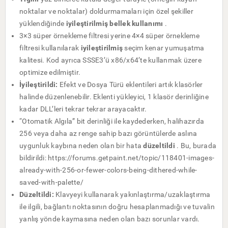
noktalar ve noktalar) doldurmamaları için özel şekiller
yüklendiğinde
iyileştirilmiş bellek kullanımı
.
3×3 süper örnekleme filtresi yerine 4×4 süper örnekleme
filtresi kullanılarak
iyileştirilmiş
seçim kenar yumuşatma
kalitesi. Kod ayrıca SSSE3’ü x86/x64’te kullanmak üzere
optimize edilmiştir.
İyileştirildi:
Efekt ve Dosya Türü eklentileri artık klasörler
halinde düzenlenebilir. Eklenti yükleyici, 1 klasör derinliğine
kadar DLL’leri tekrar tekrar arayacaktır.
“Otomatik Algıla” bit derinliği ile kaydederken, halihazırda
256 veya daha az renge sahip bazı görüntülerde aslına
uygunluk kaybına neden olan bir hata
düzeltildi
. Bu, burada
bildirildi:
https://forums.getpaint.net/topic/118401-images-
already-with-256-or-fewer-colors-being-dithered-while-
saved-with-palette/
Düzeltildi:
Klavyeyi kullanarak yakınlaştırma/uzaklaştırma
ile ilgili, bağlantı noktasının doğru hesaplanmadığı ve tuvalin
yanlış yönde kaymasına neden olan bazı sorunlar vardı.