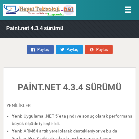
Paint.net 4.3.4 sürümü
Paylaş
Paylaş
Paylaş
PAİNT.NET 4.3.4 SÜRÜMÜ
YENİLİKLER
Yeni:
Uygulama .NET 5’e taşındı ve sonuç olarak performans
büyük ölçüde iyileştirildi.
Yeni:
ARM64 artık yerel olarak destekleniyor ve bu da
Surface Pro X gibi cihazlarda performansı artırıyor.