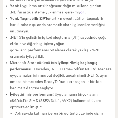
Yeni:
Uygulama artık
bağımsız dağıtım
kullandığından
.NET’in artık sisteme yüklenmesi gerekmiy
or
.
Yeni: Taşınabilir ZIP’ler
artık mevcut. Lütfen taşınabilir
kurulumların şu anda otomatik olarak güncellenmediğini
unutmayın.
.NET 5’in geliştirilmiş kod oluşturma (JIT) sayesinde çoğu
efektin ve diğer bilgi işlem yoğun
görevlerin
performansı
ortalama olarak yaklaşık %20
oranında iyileştirildi.
Microsoft Store sürümü için
iyileştirilmiş başlangıç ​​
performansı
. Önceden, .NET Framework’ün NGEN’i Mağaza
uygulamaları için mevcut değildi, ancak şimdi .NET 5, aynı
amaca hizmet eden ReadyToRun + crossgen ile birlikte
bağımsız dağıtım sağlıyor.
İyileştirilmiş performans:
Uygulamanın birçok alanı,
x86/x64’te SIMD (SSE2/3/4.1, AVX2) kullanmak üzere
optimize edilmiştir:
Çok sayıda katman içeren bir görüntü üzerinde çizim